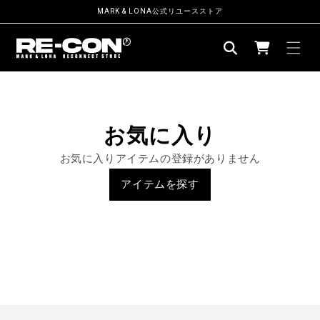
ン
MARK & LONA公式リユースストア
ツ
カ
に
ー
進
む
ト
お気に入り
お気に入りアイテムの登録がありません
アイテムを探す