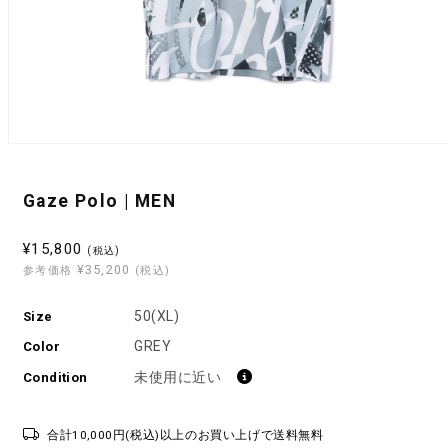
モ
ー
ダ
Gaze Polo | MEN
ル
で
メ
セ
¥15,800
(税込)
デ
¥35,200
ー
参考価格
(税込)
ィ
ル
ア
(1)
50(XL)
Size
価
を
格
GREY
開
Color
く
未使用に近い
Condition
合計10,000円(税込)以上のお買い上げで送料無料