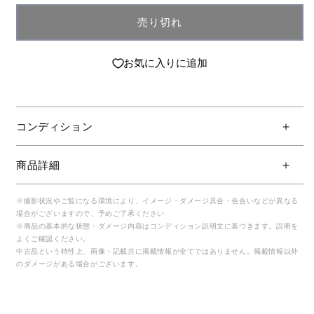
売り切れ
お気に入りに追加
コンディション
商品詳細
※撮影状況やご覧になる環境により、イメージ・ダメージ具合・色合いなどが異なる
場合がございますので、予めご了承ください
※商品の基本的な状態・ダメージ内容はコンディション説明文に基づきます。説明を
よくご確認ください。
中古品という特性上、画像・記載共に掲載情報が全てではありません。掲載情報以外
のダメージがある場合がございます。