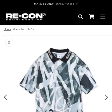
ン
MARK & LONA公式リユースストア
ツ
カ
に
ー
進
む
商
ト
品
Home
›
Gaze Polo | MEN
情
報
に
ス
キ
ッ
プ