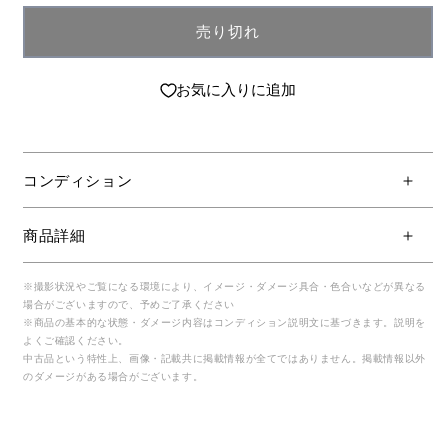
売り切れ
お気に入りに追加
コンディション
商品詳細
※撮影状況やご覧になる環境により、イメージ・ダメージ具合・色合いなどが異なる
場合がございますので、予めご了承ください
※商品の基本的な状態・ダメージ内容はコンディション説明文に基づきます。説明を
よくご確認ください。
中古品という特性上、画像・記載共に掲載情報が全てではありません。掲載情報以外
のダメージがある場合がございます。