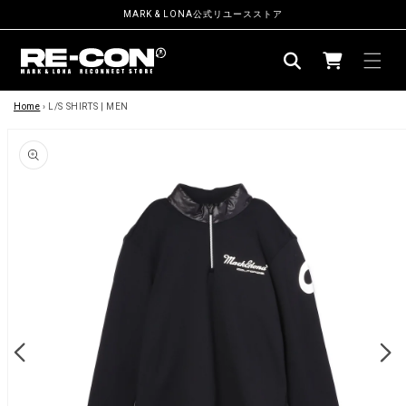
ン
MARK & LONA公式リユースストア
ツ
カ
に
ー
進
む
商
ト
品
Home
›
L/S SHIRTS | MEN
情
報
に
ス
キ
ッ
プ