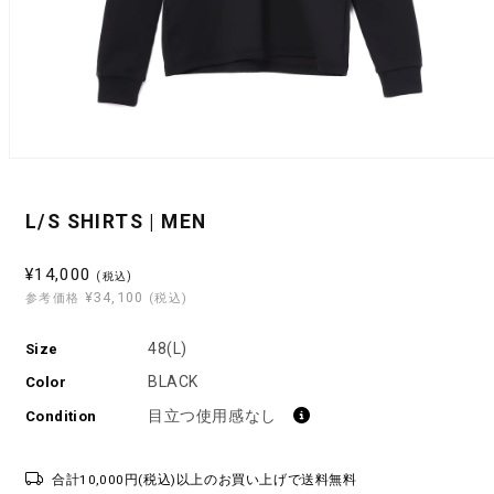
モ
ー
ダ
L/S SHIRTS | MEN
ル
で
メ
セ
¥14,000
(税込)
デ
¥34,100
ー
参考価格
(税込)
ィ
ル
ア
(1)
48(L)
Size
価
を
格
BLACK
開
Color
く
目立つ使用感なし
Condition
合計10,000円(税込)以上のお買い上げで送料無料