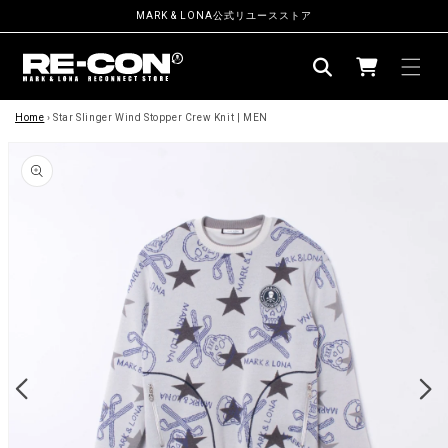
ン
MARK & LONA公式リユースストア
ツ
カ
に
ー
進
む
商
ト
品
Home
›
Star Slinger Wind Stopper Crew Knit | MEN
情
報
に
ス
キ
ッ
プ