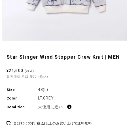
モ
ー
ダ
Star Slinger Wind Stopper Crew Knit | MEN
ル
で
メ
セ
¥21,600
(税込)
デ
¥52,800
ー
参考価格
(税込)
ィ
ル
ア
(1)
48(L)
Size
価
を
格
LT.GREY
開
Color
く
未使用に近い
Condition
合計10,000円(税込)以上のお買い上げで送料無料