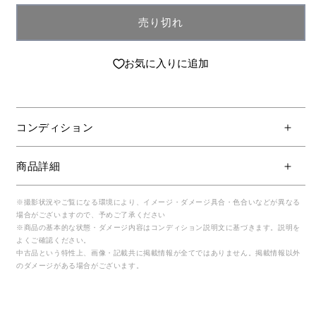
売り切れ
お気に入りに追加
コンディション
商品詳細
※撮影状況やご覧になる環境により、イメージ・ダメージ具合・色合いなどが異なる
場合がございますので、予めご了承ください
※商品の基本的な状態・ダメージ内容はコンディション説明文に基づきます。説明を
よくご確認ください。
中古品という特性上、画像・記載共に掲載情報が全てではありません。掲載情報以外
のダメージがある場合がございます。