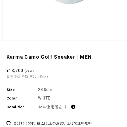
モ
ー
ダ
Karma Camo Golf Sneaker | MEN
ル
で
メ
セ
¥13,700
(税込)
デ
¥42,900
ー
参考価格
(税込)
ィ
ル
ア
(1)
28.0cm
Size
価
を
格
WHITE
開
Color
く
やや使用感あり
Condition
合計10,000円(税込)以上のお買い上げで送料無料