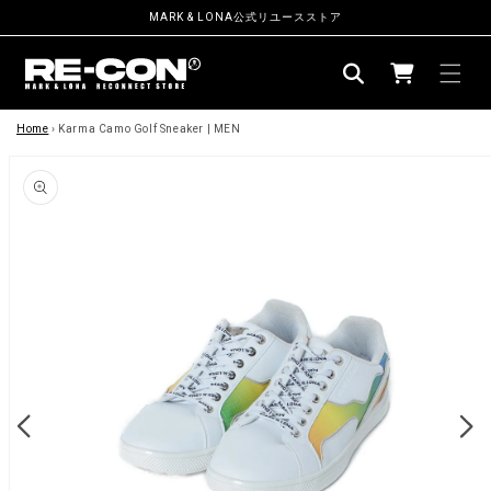
ン
MARK & LONA公式リユースストア
ツ
カ
に
ー
進
む
商
ト
品
Home
›
Karma Camo Golf Sneaker | MEN
情
報
に
ス
キ
ッ
プ