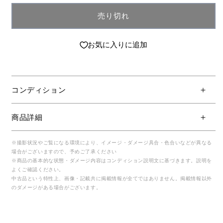
売り切れ
お気に入りに追加
コンディション
商品詳細
※撮影状況やご覧になる環境により、イメージ・ダメージ具合・色合いなどが異なる
場合がございますので、予めご了承ください
※商品の基本的な状態・ダメージ内容はコンディション説明文に基づきます。説明を
よくご確認ください。
中古品という特性上、画像・記載共に掲載情報が全てではありません。掲載情報以外
のダメージがある場合がございます。