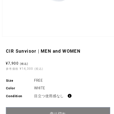
モ
ー
ダ
CIR Sunvisor | MEN and WOMEN
ル
で
メ
セ
¥7,900
(税込)
デ
¥14,300
ー
参考価格
(税込)
ィ
ル
ア
(1)
FREE
Size
価
を
格
WHITE
開
Color
く
目立つ使用感なし
Condition
売り切れ