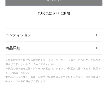
お気に入りに追加
コンディション
商品詳細
※撮影状況やご覧になる環境により、イメージ・ダメージ具合・色合いなどが異なる
場合がございますので、予めご了承ください
※商品の基本的な状態・ダメージ内容はコンディション説明文に基づきます。説明を
よくご確認ください。
中古品という特性上、画像・記載共に掲載情報が全てではありません。掲載情報以外
のダメージがある場合がございます。