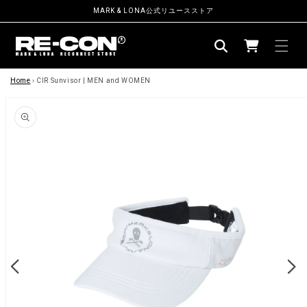
ン
MARK & LONA公式リユースストア
ツ
カ
に
ー
進
む
商
ト
品
Home
›
CIR Sunvisor | MEN and WOMEN
情
報
に
ス
キ
ッ
プ