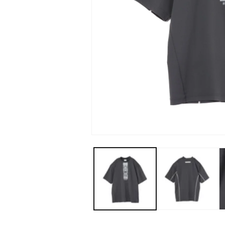
モ
ー
ダ
ル
で
メ
デ
ィ
ア
(1)