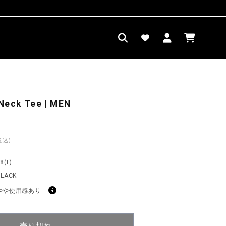
ロ
カ
グ
ー
イ
ト
ン
Neck Tee | MEN
税込)
8(L)
BLACK
やや使用感あり