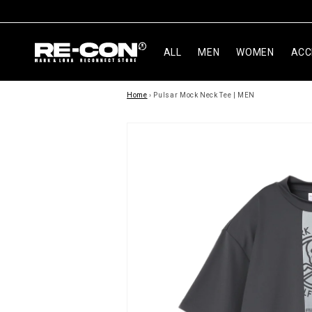
ン
ツ
に
進
ALL
MEN
WOMEN
ACC
む
商
Home
›
Pulsar Mock Neck Tee | MEN
品
情
報
に
ス
キ
ッ
プ