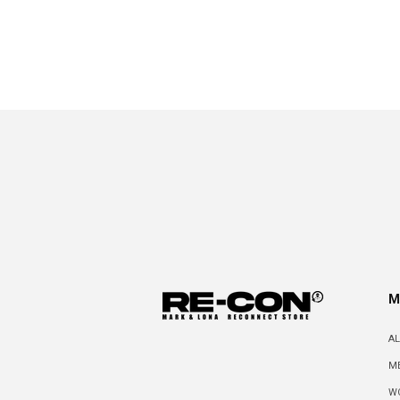
を
開
く
M
A
M
W