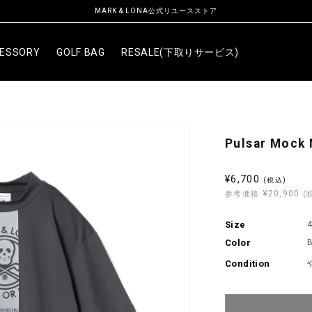
MARK & LONA公式リユースストア
ESSORY
GOLF BAG
RESALE(下取りサービス)
Pulsar Mock 
セ
¥6,700
(税込)
¥20,900
ー
参考価格
(
ル
Size
4
価
Color
格
Condition