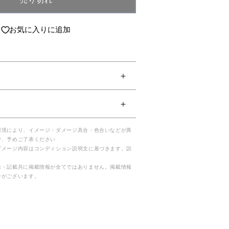
売り切れ
お気に入りに追加
環境により、イメージ・ダメージ具合・色合いなどが異
で、予めご了承ください
ダメージ内容はコンディション説明文に基づきます。説
。
像・記載共に掲載情報が全てではありません。掲載情報
合がございます。