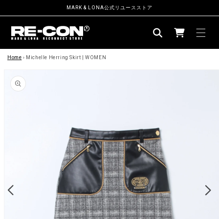
ン
MARK & LONA公式リユースストア
ツ
カ
に
ー
進
む
商
ト
品
Home
›
Michelle Herring Skirt | WOMEN
情
報
に
ス
キ
ッ
プ