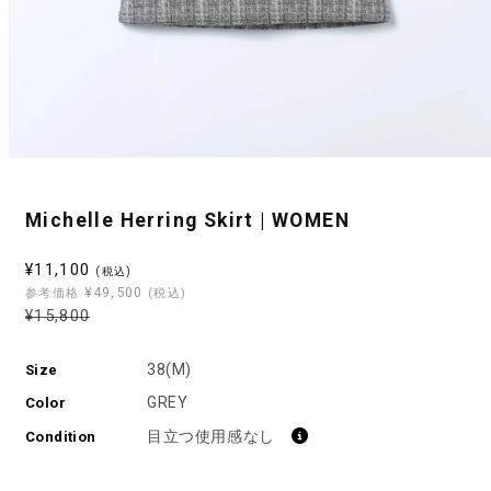
モ
ー
ダ
Michelle Herring Skirt | WOMEN
ル
で
メ
セ
¥11,100
(税込)
デ
¥49,500
ー
参考価格
(税込)
ィ
通
通
¥15,800
ル
ア
常
常
(1)
価
を
価
価
38(M)
Size
格
開
格
格
く
GREY
Color
目立つ使用感なし
Condition