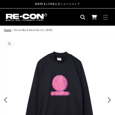
ン
MARK & LONA公式リユースストア
ツ
カ
に
ー
進
む
商
ト
品
Home
›
Verve Mock Neck Shirts | MEN
情
報
に
ス
キ
ッ
プ