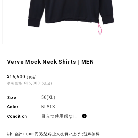
モ
ー
ダ
Verve Mock Neck Shirts | MEN
ル
で
メ
セ
¥16,600
(税込)
デ
¥36,300
ー
参考価格
(税込)
ィ
ル
ア
(1)
50(XL)
Size
価
を
格
BLACK
開
Color
く
目立つ使用感なし
Condition
合計10,000円(税込)以上のお買い上げで送料無料