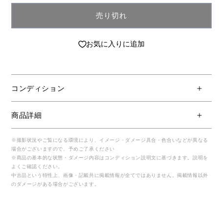
売り切れ
お気に入りに追加
コンディション
商品詳細
※撮影状況やご覧になる環境により、イメージ・ダメージ具合・色合いなどが異なる
場合がございますので、予めご了承ください
※商品の基本的な状態・ダメージ内容はコンディション説明文に基づきます。説明を
よくご確認ください。
中古品という特性上、画像・記載共に掲載情報が全てではありません。掲載情報以外
のダメージがある場合がございます。