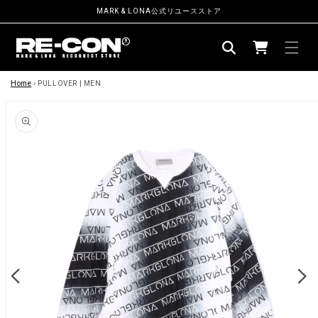
ン
MARK & LONA公式リユースストア
ツ
カ
に
ー
進
む
商
ト
品
Home
›
PULLOVER | MEN
情
報
に
ス
キ
ッ
プ