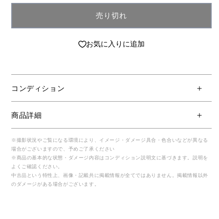
売り切れ
お気に入りに追加
コンディション
商品詳細
※撮影状況やご覧になる環境により、イメージ・ダメージ具合・色合いなどが異なる
場合がございますので、予めご了承ください
※商品の基本的な状態・ダメージ内容はコンディション説明文に基づきます。説明を
よくご確認ください。
中古品という特性上、画像・記載共に掲載情報が全てではありません。掲載情報以外
のダメージがある場合がございます。