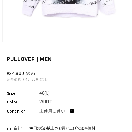
モ
ー
ダ
PULLOVER | MEN
ル
で
メ
セ
¥24,800
(税込)
デ
¥49,500
ー
参考価格
(税込)
ィ
ル
ア
(1)
48(L)
Size
価
を
格
WHITE
開
Color
く
未使用に近い
Condition
合計10,000円(税込)以上のお買い上げで送料無料