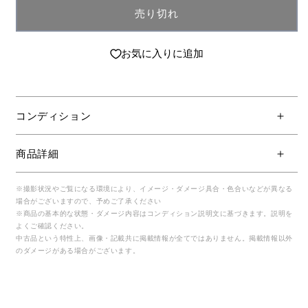
売り切れ
お気に入りに追加
コンディション
商品詳細
※撮影状況やご覧になる環境により、イメージ・ダメージ具合・色合いなどが異なる
場合がございますので、予めご了承ください
※商品の基本的な状態・ダメージ内容はコンディション説明文に基づきます。説明を
よくご確認ください。
中古品という特性上、画像・記載共に掲載情報が全てではありません。掲載情報以外
のダメージがある場合がございます。