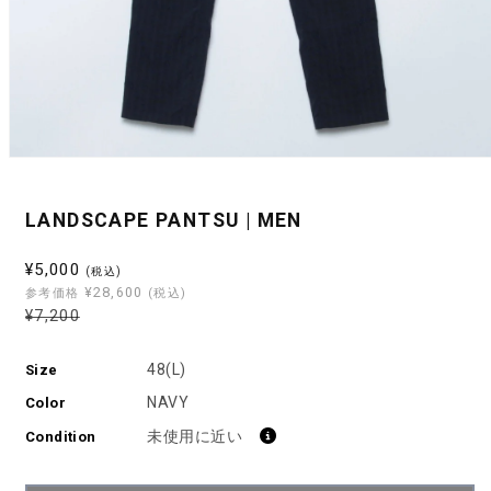
モ
ー
ダ
LANDSCAPE PANTSU | MEN
ル
で
メ
セ
¥5,000
(税込)
デ
¥28,600
ー
参考価格
(税込)
ィ
通
通
¥7,200
ル
ア
常
常
(1)
価
を
価
価
48(L)
Size
格
開
格
格
く
NAVY
Color
未使用に近い
Condition