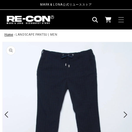
ン
MARK & LONA公式リユースストア
ツ
カ
に
ー
進
む
商
ト
品
Home
›
LANDSCAPE PANTSU | MEN
情
報
に
ス
キ
ッ
プ