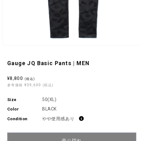
モ
ー
ダ
Gauge JQ Basic Pants | MEN
ル
で
メ
セ
¥8,800
(税込)
デ
¥39,600
ー
参考価格
(税込)
ィ
ル
ア
(1)
50(XL)
Size
価
を
格
BLACK
開
Color
く
やや使用感あり
Condition
売り切れ