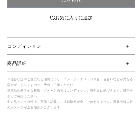
お気に入りに追加
コンディション
商品詳細
※撮影状況やご覧になる環境により、イメージ・ダメージ具合・色合いなどが異なる
場合がございますので、予めご了承ください
※商品の基本的な状態・ダメージ内容はコンディション説明文に基づきます。説明を
よくご確認ください。
中古品という特性上、画像・記載共に掲載情報が全てではありません。掲載情報以外
のダメージがある場合がございます。