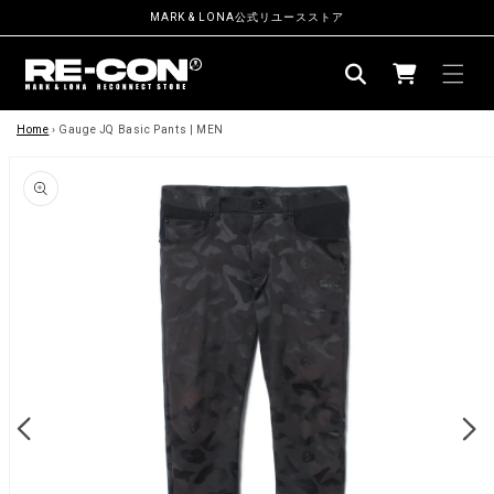
ン
MARK & LONA公式リユースストア
ツ
カ
に
ー
進
む
商
ト
品
Home
›
Gauge JQ Basic Pants | MEN
情
報
に
ス
キ
ッ
プ