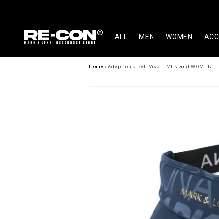
ン
ツ
に
進
ALL
MEN
WOMEN
ACC
む
商
Home
›
Adaptronic Belt Visor | MEN and WOMEN
品
情
報
に
ス
キ
ッ
プ