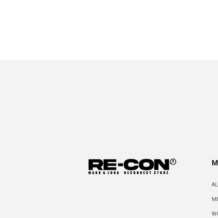
を
開
く
M
A
M
W