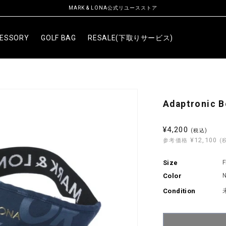
MARK & LONA公式リユースストア
ESSORY
GOLF BAG
RESALE(下取りサービス)
Adaptronic B
セ
¥4,200
(税込)
¥12,100
ー
参考価格
(
ル
Size
価
Color
格
Condition