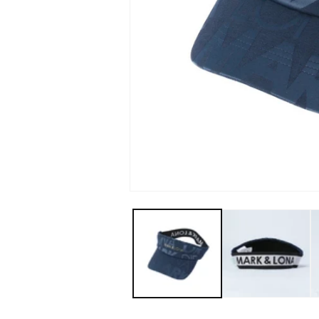
モ
ー
ダ
ル
で
メ
デ
ィ
ア
(1)