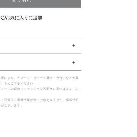
売り切れ
お気に入りに追加
環境により、イメージ・ダメージ具合・色合いなどが異
で、予めご了承ください
ダメージ内容はコンディション説明文に基づきます。説
。
像・記載共に掲載情報が全てではありません。掲載情報
合がございます。