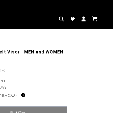
ロ
カ
グ
ー
イ
ト
ン
elt Visor | MEN and WOMEN
税込)
FREE
NAVY
未使用に近い