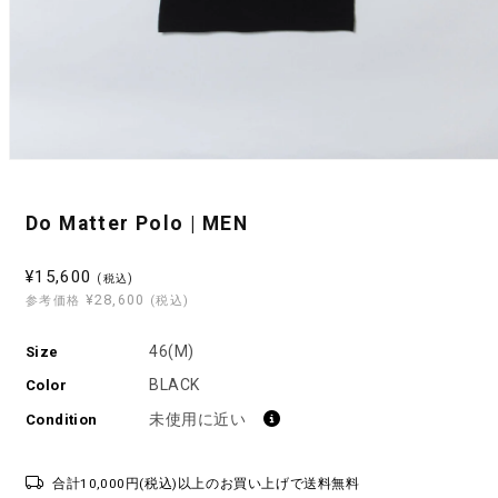
モ
ー
ダ
Do Matter Polo | MEN
ル
で
メ
セ
¥15,600
(税込)
デ
¥28,600
ー
参考価格
(税込)
ィ
ル
ア
(1)
46(M)
Size
価
を
格
BLACK
開
Color
く
未使用に近い
Condition
合計10,000円(税込)以上のお買い上げで送料無料