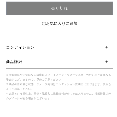
売り切れ
お気に入りに追加
コンディション
商品詳細
※撮影状況やご覧になる環境により、イメージ・ダメージ具合・色合いなどが異なる
場合がございますので、予めご了承ください
※商品の基本的な状態・ダメージ内容はコンディション説明文に基づきます。説明を
よくご確認ください。
中古品という特性上、画像・記載共に掲載情報が全てではありません。掲載情報以外
のダメージがある場合がございます。