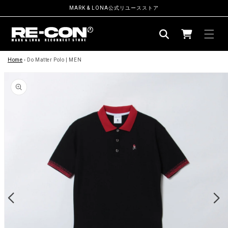
ン
MARK & LONA公式リユースストア
ツ
カ
に
ー
進
む
商
ト
品
Home
›
Do Matter Polo | MEN
情
報
に
ス
キ
ッ
プ