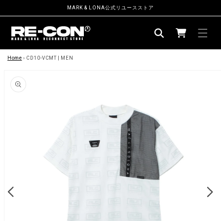
ン
MARK & LONA公式リユースストア
ツ
カ
に
ー
進
む
商
ト
品
Home
›
CD10-VCMT | MEN
情
報
に
ス
キ
ッ
プ