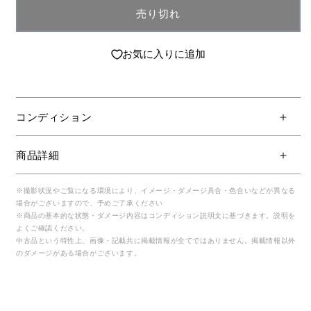
売り切れ
お気に入りに追加
コンディション
商品詳細
※撮影状況やご覧になる環境により、イメージ・ダメージ具合・色合いなどが異なる
場合がございますので、予めご了承ください
※商品の基本的な状態・ダメージ内容はコンディション説明文に基づきます。説明を
よくご確認ください。
中古品という特性上、画像・記載共に掲載情報が全てではありません。掲載情報以外
のダメージがある場合がございます。