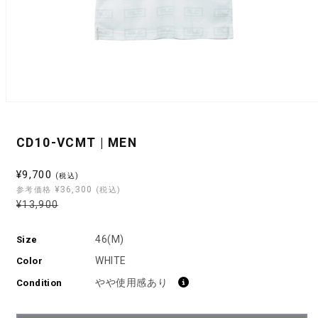
モ
ー
ダ
CD10-VCMT | MEN
ル
で
メ
セ
¥9,700
(税込)
デ
¥36,300
ー
参考価格
(税込)
ィ
通
通
¥13,900
ル
ア
常
常
(1)
価
を
価
価
46(M)
Size
格
開
格
格
く
WHITE
Color
やや使用感あり
Condition