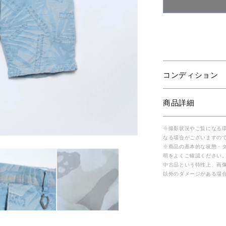
コンディション
商品詳細
※撮影状況やご覧になる
なる場合がございますの
※商品の基本的な状態・
明をよくご確認ください
中古品という特性上、画
以外のダメージがある場