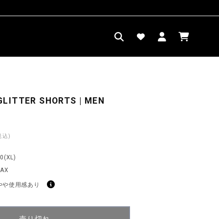
ロ
カ
グ
ー
イ
ト
ン
LITTER SHORTS | MEN
税込)
0(XL)
SAX
やや使用感あり