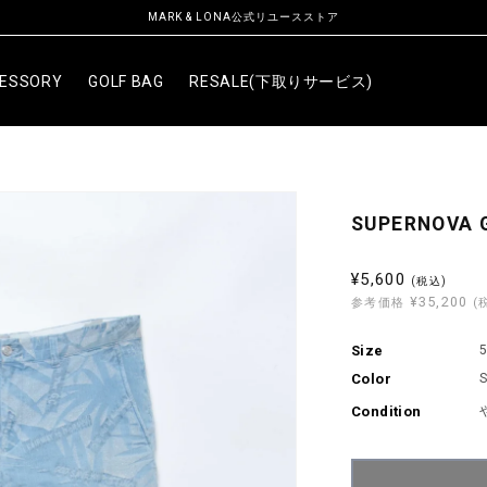
MARK & LONA公式リユースストア
ESSORY
GOLF BAG
RESALE(下取りサービス)
SUPERNOVA G
セ
¥5,600
(税込)
¥35,200
ー
参考価格
(
ル
Size
5
価
Color
格
Condition