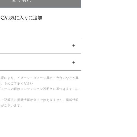
売り切れ
お気に入りに追加
環境により、イメージ・ダメージ具合・色合いなどが異
で、予めご了承ください
ダメージ内容はコンディション説明文に基づきます。説
。
像・記載共に掲載情報が全てではありません。掲載情報
合がございます。