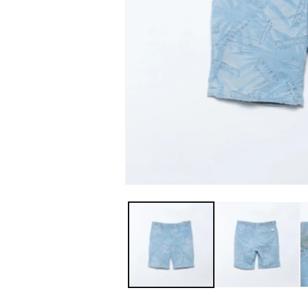
モ
ー
ダ
ル
で
メ
デ
ィ
ア
(1)