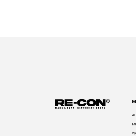
を
開
く
M
A
M
W