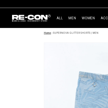
ン
ツ
に
進
ALL
MEN
WOMEN
ACC
む
商
Home
›
SUPERNOVA GLITTER SHORTS | MEN
品
情
報
に
ス
キ
ッ
プ