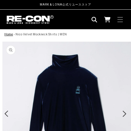
ン
MARK & LONA公式リユースストア
ツ
カ
に
ー
進
む
商
ト
品
Home
›
Nico Velvet Mockneck Shirts | MEN
情
報
に
ス
キ
ッ
プ