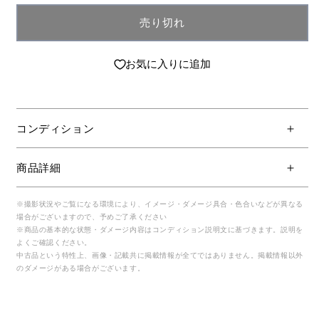
売り切れ
お気に入りに追加
コンディション
商品詳細
※撮影状況やご覧になる環境により、イメージ・ダメージ具合・色合いなどが異なる
場合がございますので、予めご了承ください
※商品の基本的な状態・ダメージ内容はコンディション説明文に基づきます。説明を
よくご確認ください。
中古品という特性上、画像・記載共に掲載情報が全てではありません。掲載情報以外
のダメージがある場合がございます。