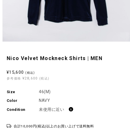
モ
ー
ダ
Nico Velvet Mockneck Shirts | MEN
ル
で
メ
セ
¥15,600
(税込)
デ
¥28,600
ー
参考価格
(税込)
ィ
ル
ア
(1)
46(M)
Size
価
を
格
NAVY
開
Color
く
未使用に近い
Condition
合計10,000円(税込)以上のお買い上げで送料無料