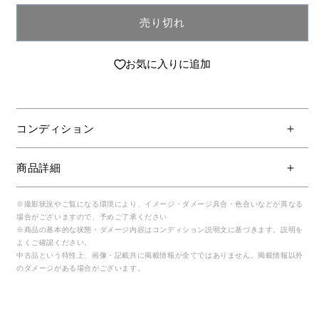
売り切れ
お気に入りに追加
コンディション
商品詳細
※撮影状況やご覧になる環境により、イメージ・ダメージ具合・色合いなどが異なる
場合がございますので、予めご了承ください
※商品の基本的な状態・ダメージ内容はコンディション説明文に基づきます。説明を
よくご確認ください。
中古品という特性上、画像・記載共に掲載情報が全てではありません。掲載情報以外
のダメージがある場合がございます。