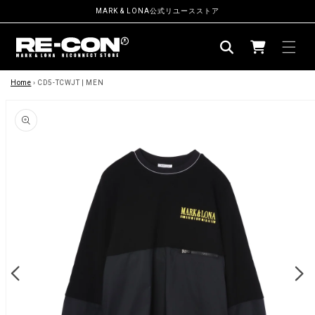
ン
MARK & LONA公式リユースストア
ツ
カ
に
ー
進
む
商
ト
品
Home
›
CD5-TCWJT | MEN
情
報
に
ス
キ
ッ
プ