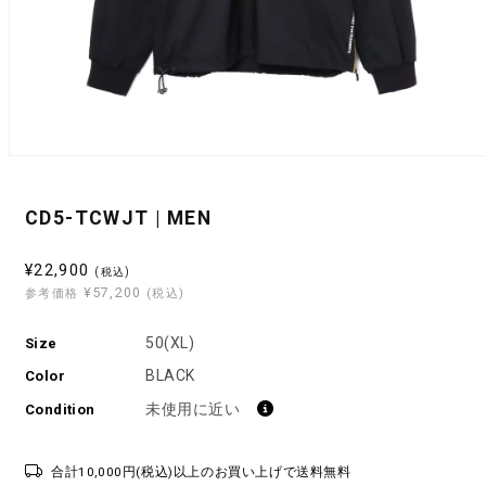
モ
ー
ダ
CD5-TCWJT | MEN
ル
で
メ
セ
¥22,900
(税込)
デ
¥57,200
ー
参考価格
(税込)
ィ
ル
ア
(1)
50(XL)
Size
価
を
格
BLACK
開
Color
く
未使用に近い
Condition
合計10,000円(税込)以上のお買い上げで送料無料