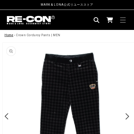
ン
MARK & LONA公式リユースストア
ツ
カ
に
ー
進
む
商
ト
品
Home
›
Crown Corduroy Pants | MEN
情
報
に
ス
キ
ッ
プ