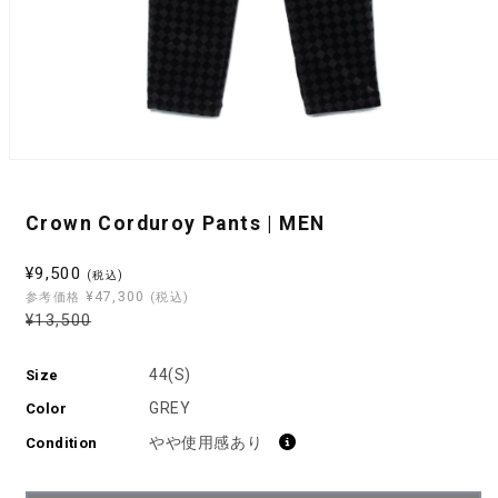
モ
ー
ダ
Crown Corduroy Pants | MEN
ル
で
メ
セ
¥9,500
(税込)
デ
¥47,300
ー
参考価格
(税込)
ィ
通
通
¥13,500
ル
ア
常
常
(1)
価
を
価
価
44(S)
Size
格
開
格
格
く
GREY
Color
やや使用感あり
Condition